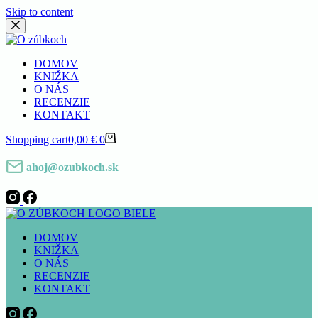
Skip to content
DOMOV
KNIŽKA
O NÁS
RECENZIE
KONTAKT
Shopping cart
0,00
€
0
ahoj@ozubkoch.sk
DOMOV
KNIŽKA
O NÁS
RECENZIE
KONTAKT