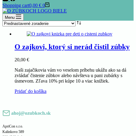
Shopping cart
0,00
€
0
Menu
O zajkovi, ktorý si nerád čistil zúbky
20,00
€
Naši zajačikovia vám vo veselom príbehu ukážu ako sa dá
zvládať čistenie zúbkov alebo návšteva u pani zubárky s
úsmevom. Zľava 10% pri kúpe 10 a viac knižiek.
Pridať do košíka
ahoj@ozubkoch.sk
ApriCon s.r.o.
Kalinkovo 589